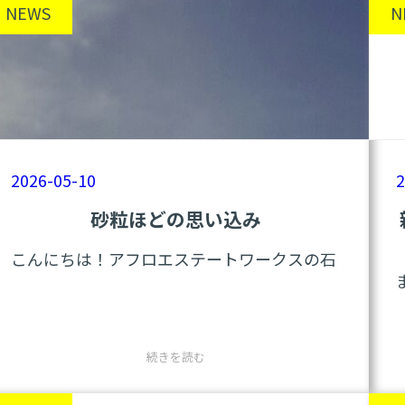
NEWS
N
2026-05-10
2
砂粒ほどの思い込み
こんにちは！アフロエステートワークスの石
橋です。
今日はいつもと違うテイストの話。
:
続きを読む
砂
今日ふと、自分の「思い込み」について観察
粒