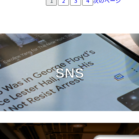
1
2
3
4
次のページ
な
「めちゃくちゃ砂つぶやん」
き
ゃ
けど、この砂つぶはかなり強力なパワーを持
損！
っている。
「賃
貸
見て見ぬ振りをしても、無理に追い出そうと
用
火災保険は、実は「火事」のためだけのもの
火
してもパワープレイでどうにかなるものでは
じゃないんです。意外と知らない3つの活用
災
ないような気がする。
保
ポイントをご紹介します！
険」
SNS
砂つぶがいることを常に客観的に観察するこ
の
① 火災だけじゃない！「日常のトラブル」も
賢
とで、このつぶに支配されることはないかも
対象に
実は「水漏れ」で階下の人に迷惑をか
い
しれない。
活
けた時や、空き巣に入られて「窓ガラス」を
用
割られた時なども対象になることが多いんで
そう気がつけただけで、前進した一日やとい
術
す。自分の不注意で壁を傷つけてしまった時
うことにしよう
！
の「借家人賠償責任」も、この保険が守って
くれます。
② 退去前の「室内チェック」が超重要！