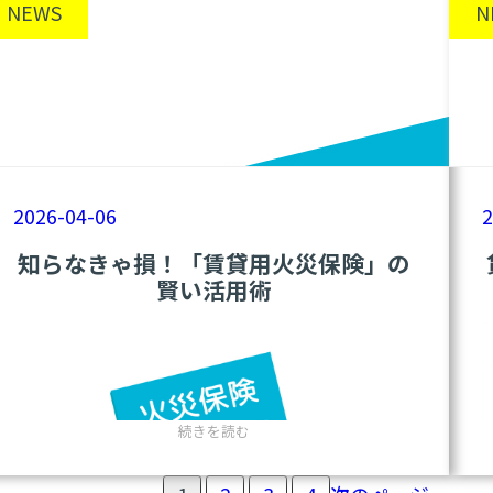
ほ
してみた。
NEWS
N
ど
の
すると、いかに自分が「砂つぶ」ほどの価値
思
観に支配されていたか。
い
込
自分の目線と小さな物差しで勝手に世界の限
み
界を決めてしまっている。
2026-04-06
2
「そんなん無理やろ」「こうあるべき」
知らなきゃ損！「賃貸用火災保険」の
しかし、
その砂つぶほどの思い込みが、驚く
賢い活用術
ほど強力に仕事をしているじゃないか。
世の中には自分の想像をはるかに超えるスケ
ールがあるのに。
自分の思い込みなんて、巨大な流れから見れ
:
続きを読む
ば、ちゃんちゃらおかしいはず。
知
ら