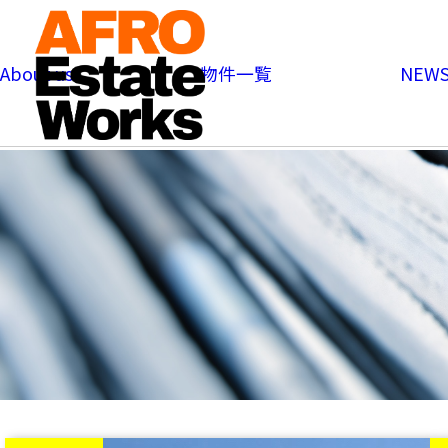
内
容
を
About us
物件一覧
NEWS
ス
キ
ッ
プ