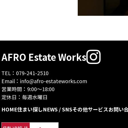
け閉めもノンストレス
！ 配送業の拠点とし
扉を開けると、足元に彼らがいます。
床から
てはもちろん、ネットショップの在庫置き
ニョキッと突き出た、通称「チンアナゴ（配
場、あるいはちょっとした作業場やショール
管）」たち。
ームとしても最高のポテンシャルを持ってい
ます。
撤去？ いえ、しません。 この子たちと一緒
に過ごしてくれる相棒を募集しているんで
魅力②：2階はそのまま即戦力になる「4部屋
す。
＋α」の充実オフィス！
AFRO Estate Works
設備紹介（という名の注
階段を上がると、1階の武骨な雰囲気とは一
TEL：079-241-2510
意事項）
転して、驚くほど機能的なオフィス空間が広
Email：info@afro-estateworks.com
がっています
。
営業時間：9:00〜18:00
スタッフが
大事な商談
社内会議や
この物件、潔いほどに「何も」できません。
定休日：毎週水曜日
のびのび働
をビシッと
プレゼンに
倉庫ですからね！
HOME
住まい探し
NEWS / SNS
その他サービス
お問い
ける
広い事
決める
応接
最適な
会議
エアコン・
ライフライ
照明：
「暗
務所スペー
室
室
水道・換気
ン：
電気・
いと困るよ
ス