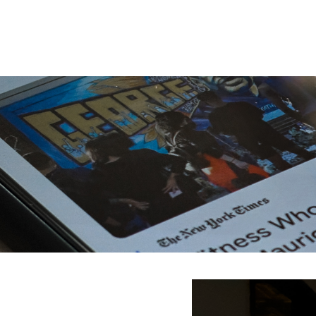
強
現！
め
の
倉
庫
物
件
は
い
か
が？
at home掲載中
https://www.athome.co.jp/rent_store/699
皆さま、こんにちは。 いつも「AFRO Estate
0893220/?relalink=BB
Works」のブログをご覧いただき、ありがと
うございます。
どうですか？
今日は、ワシが自信を持って……いや、正直
この重厚感のあるレンガ調のアクセントと、