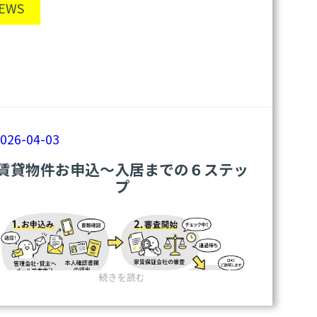
一
EWS
同
そう、「駐車場どこ停めたらええねん問題」
が
です。
押
し
「あっちの軽の前に停めて」「いや、それや
寄
せ
と後で出る時困るし」……。
て
も
楽しいはずの集まりが、冒頭の車庫入れだけ
「平
026-04-03
で空気はギスギス。 そんな悲劇を、この物件
和」
が
は根底から解決します。
賃貸物件お申込〜入居までの６ステッ
保
プ
た
だって、車が6台停められるんやから。
れ
る
家、
網
干
に
:
続きを読む
あ
賃
り
貸
ま