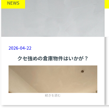
えている企業の方に、
物
NEWS
件】
姫
弊社が胸を張っておすすめしたい「激アツな
路・
貸し倉庫＆事務所」をご紹介します ！
亀
山
場所は
姫路市亀山1丁目
。山陽電鉄「亀山」
に
「倉
駅から徒歩10分の好立地です
。
庫
×
2026-04-22
まずは、この佇まいを見てほしい。
オ
フ
クセ強めの倉庫物件はいかが？
ィ
ス」
の
特
大
貸
事
務
:
続きを読む
所
ク
が
セ
出