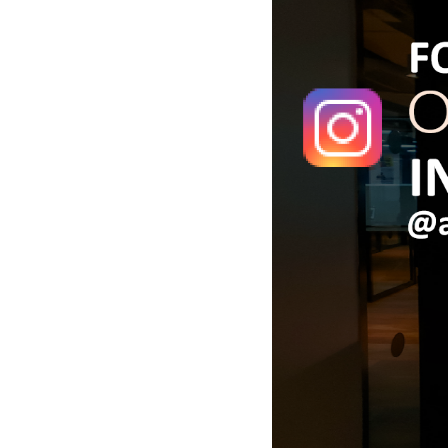
に言って「かなり人を選ぶ」物件をご紹介し
大きな庇（ひさし）が特徴的な外観。
ます。 普通の倉庫をお探しの方は、今すぐこ
一目で「あ、ここカッコいい会社だな」と思
のページを閉じていただいて構いません。
わせる佇まいをしておるんです。
でも、「普通じゃ物足りない」「この不便さ
中身はさらに凄いことになっています。さっ
が愛おしい」という奇特な（失礼！）……
そく、この物件が持つ「3つの圧倒的な魅
もとい、感性豊かな方は、ぜひ最後までお付
力」を紐解いていきましょう！
き合いください。
魅力①：1階は「車寄せ＆電動シャッター」
その名は「チンアナゴ・
付きの大型倉庫！
ベース」
1階のメインスペースは、どーんと広い倉庫
空間
。 前面には「車寄せ・荷積みスペー
ス」が確保されているので、雨の日でも大切
物件はマンションの1階。広さは使い勝手の
な荷物を濡らさずに積み下ろしが可能です
。
良い約5帖（8.4㎡）。 ここまでは至って普通
しかも、
電動シャッター付き
だから毎日の開
です。問題は「中」なんです。