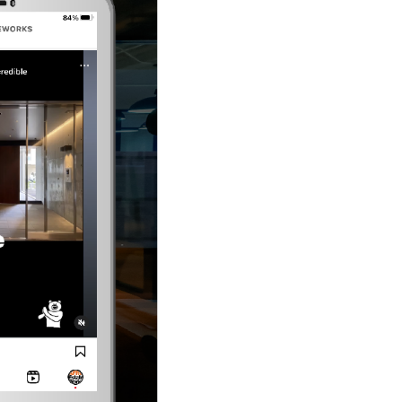
入ります。
確保しています。 「ちょっと洗濯物干してき
ますわ〜」と2階に上がれば、そこはもう聖
重要事項の説明とご契約
宅建士（ワシにお任
域（プライベート空間）。
せ！）から、お部屋のルールや特約などの大
切な説明をします。内容をしっかり確認し
お茶出しの喧騒から一歩離れて、賢く、優雅
て、契約書にサインと捺印をいただきます。
に、自分のペースを守れる設計なんです。
４）初期費用のお振り込み
敷金・礼金・前家
庭にいたっては、牛……は無理やけどヤギな
賃などの初期費用をお振り込みいただきま
ら３頭はいける広さ。
す。これでお部屋を借りる準備はバッチリ。
「子供たちが暴れてうるさい！」という問題
領収証も大切に保管してくださいね。
も、この広大な庭に放牧（？）してしまえば
５）電気・ガス・水道の開栓手続き
引越し当
解決です。
日、すぐに生活できるようライフラインの手
「親戚付き合いは、距離感と、なにより『ス
続きを。特にガスは立ち会いが必要なので、
ペースの広さ』が命や」 と、ワシは確信して
早めに予約しておくのがスムーズです！
おります。