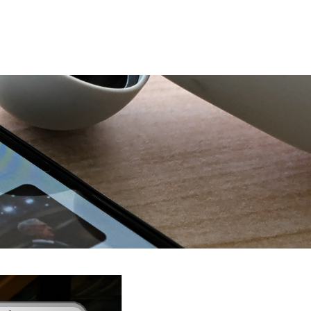
物
し
件
た
お
申
込〜
入
居
１）お申し込み
「ここに住みたい！」と決ま
本家も分家も、遠方から来た従兄弟も、全員
ま
ったら、入居申込書をご記入いただきます。
が「自分の指定席」のように悠々と駐車可
で
の
最近はスマホでポチポチ入力できるWEB申し
能。
６
込みも増えていますよ。
ス
もはや駐車場というより、ちょっとしたサー
テ
２）保証会社の審査開始
お申し込み内容をも
ビスエリアです。
ッ
プ
とに、家賃保証会社の審査が行われます。ご
さらに、この家のポテンシャルは駐車場だけ
本人様や緊急連絡先の方に、確認の電話が入
やありません。
ることもありますので心の準備を！
「2階家事動線」が、嫁姑の平和を守る。
３）審査通過
無事に審査が通れば、いよいよ
お部屋の確保が確定です。ここから契約書類
親戚が集まると、キッチン周りは大混雑。で
の準備や、引越し日（入居日）の最終調整に
も、この物件は2階にスマートな家事動線を