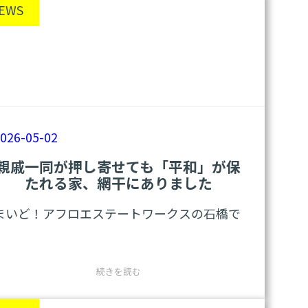
EWS
026-05-02
親戚一同が押し寄せても「平和」が保
たれる家、網干にありました
まいど！アフロエステートワークスの石橋で
す。
皆さんは経験ありませんか？ お盆や正月に親
:
続きを読む
戚が集まった時、一番最初に勃発するあの
親
戚
「事件」を。