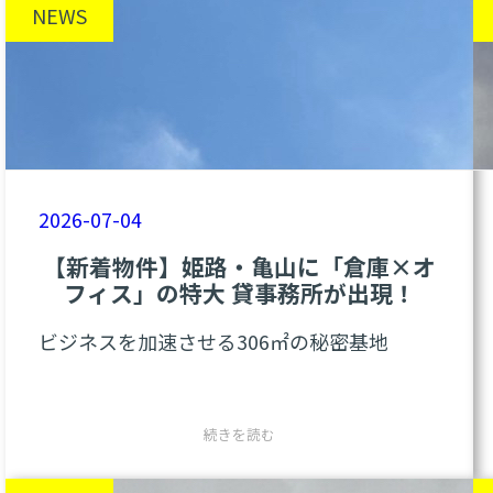
NEWS
2026-07-04
【新着物件】姫路・亀山に「倉庫×オ
フィス」の特大 貸事務所が出現！
ビジネスを加速させる306㎡の秘密基地
こんにちは！
AFRO ESTATE WORKS
です
。
:
続きを読む
今回は、何か新しい面白いことを始めようと
【新
している事業者の方、拠点を拡張したいと考
着