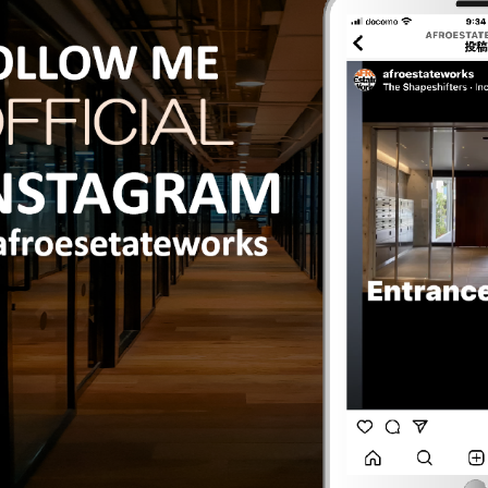
「あ、ここに傷がある…」と退去直前に焦る
前に！火災保険の「不測かつ突発的な事故」
という項目が使える場合があります。退去費
用を抑えるために、まずは保険で直せる部分
がないか、ワシと一緒に確認しましょう。
③ 修繕部分の確認は「プロの目」で
「これ
は経年劣化？それとも保険が使える傷？」と
いう判断は難しいもの。退去が決まったら、
まずは早めに火災保険会社にもご相談くださ
い。保険が適用できる箇所をしっかり見極め
て、納得のいく原状回復プランを立てるのが
賢い使い方です！