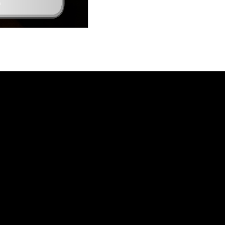
６）鍵のお渡し・ご入居
いよいよ入居日前日
網干で「一族のヒーロー」になれるこの物
（または当日）、お店で鍵をお渡しします！
件。
新しいドアを開ける瞬間は最高にワクワクし
ますね。楽しい新生活のスタートです！
内見の予約は、アフロな不動産屋までお早め
に！