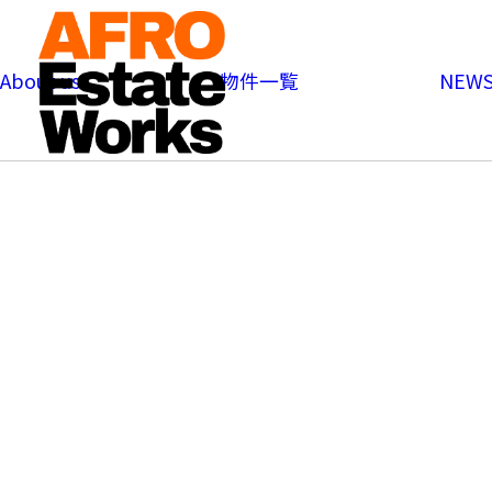
内
容
を
About us
物件一覧
NEWS
ス
キ
ッ
プ