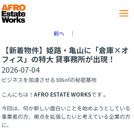
内
容
を
ス
前へ
｜
キ
ッ
【新着物件】姫路・亀山に「倉庫×オ
プ
フィス」の特大 貸事務所が出現！
2026-07-04
ビジネスを加速させる306㎡の秘密基地
こんにちは！
AFRO ESTATE WORKS
です
。
今回は、何か新しい面白いことを始めようとしている
事業者の方、拠点を拡張したいと考えている企業の方
に、