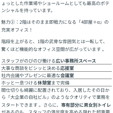
ょっとした作業場やショールームとしても最高のポテ
ンシャルを持っています。
魅力②：2階はそのまま即戦力になる「4部屋＋α」の
充実オフィス！
階段を上がると、1階の武骨な雰囲気とは一転して、
驚くほど機能的なオフィス空間が広がっています
。
スタッフがのびのび働ける
広い事務所スペース
大事な商談をビシッと決める
応接室
社内会議やプレゼンに最適な
会議室
ホッと一息つける
休憩室
まで完備
間仕切りも綺麗に配置されており、入居したその日か
ら「大企業の自社ビル」のようなクオリティで業務を
スタートできます
。さらに、
専有部分に男女別トイレ
があるのも、スタッフの満足度を高める隠れた超重要