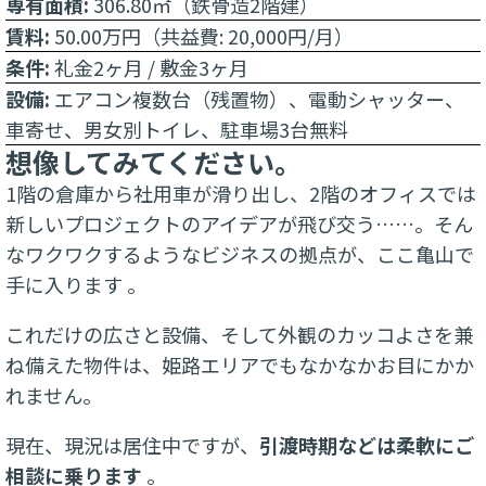
専有面積:
306.80㎡（鉄骨造2階建）
賃料:
50.00万円（共益費: 20,000円/月）
条件:
礼金2ヶ月 / 敷金3ヶ月
設備:
エアコン複数台（残置物）、電動シャッター、
車寄せ、男女別トイレ、駐車場3台無料
想像してみてください。
1階の倉庫から社用車が滑り出し、2階のオフィスでは
新しいプロジェクトのアイデアが飛び交う……。そん
なワクワクするようなビジネスの拠点が、ここ亀山で
手に入ります 。
これだけの広さと設備、そして外観のカッコよさを兼
ね備えた物件は、姫路エリアでもなかなかお目にかか
れません。
現在、現況は居住中ですが、
引渡時期などは柔軟にご
相談に乗ります
。