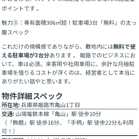
ポイントです
。
魅力③：専有面積306㎡超！駐車場3台「無料」の太っ
腹スペック
これだけの規模感でありながら、敷地内には
無料で使
える駐車場が3台分
あります 。 姫路でのビジネスにお
いて、車は必須。来客用や社用車用に、余計な月極駐
車場を借りるコストが浮くのは、経営者として本当に
ありがたい話やと思います。
物件詳細スペック
所在地:
兵庫県姫路市亀山1丁目
交通:
山陽電鉄本線「亀山」駅 徒歩10分
（「飾磨」駅 徒歩16分、「手柄」駅 徒歩22分も利用
可！）